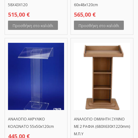
58Χ43Χ120
60x48x120cm
515,00
€
565,00
€
Προσθήκη στο καλάθι
Προσθήκη στο καλάθι
ΑΝΑΛΟΓΙΟ ΑΚΡΥΛΙΚΟ
ΑΝΑΛΟΓΙΟ ΟΜΙΛΗΤΗ ΞΥΛΙΝΟ
ΚΟΛΩΝΑΤΟ 55x50x120cm
ΜΕ 2 ΡΑΦΙΑ (680Χ630Χ1220mm)
Μ.Π.Υ
445,00
€