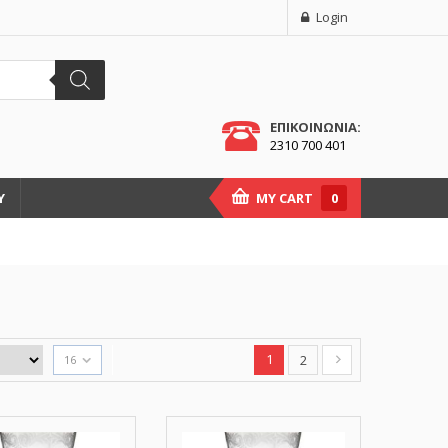
Login
ΕΠΙΚΟΙΝΩΝΙΑ:
2310 700 401
Υ
MY CART
0
1
2
16