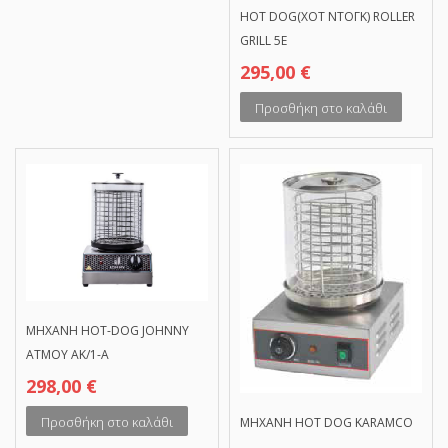
HOT DOG(ΧΟΤ ΝΤΟΓΚ) ROLLER
GRILL 5E
295,00
€
Προσθήκη στο καλάθι
MHXANH HOT-DOG JOHNNY
ΑΤΜΟΥ AK/1-A
298,00
€
Προσθήκη στο καλάθι
MHXANH HOT DOG KARAMCO