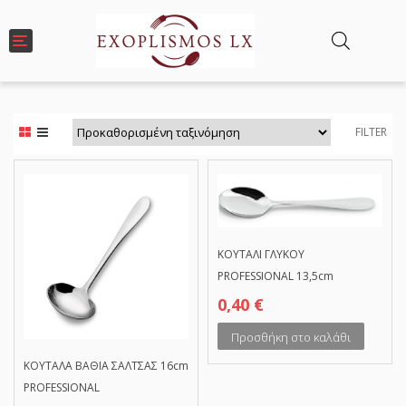
T
o
g
g
l
e
FILTER
n
a
v
i
g
a
t
i
ΚΟΥΤΑΛΙ ΓΛΥΚΟΥ
o
PROFESSIONAL 13,5cm
n
0,40
€
Προσθήκη στο καλάθι
ΚΟΥΤΑΛΑ ΒΑΘΙΑ ΣΑΛΤΣΑΣ 16cm
PROFESSIONAL