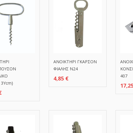
TΗΡΙ
ANΟΙΚΤΗΡΙ ΓΚΑΡΣΟΝ
ΑΝΟΙX
ΠΟΥΣΟΝ
ΦΙΑΛΗΣ N24
ΚΟΝΣ
ΙΚΟ
407
4,85
€
13Ycm)
17,2
€