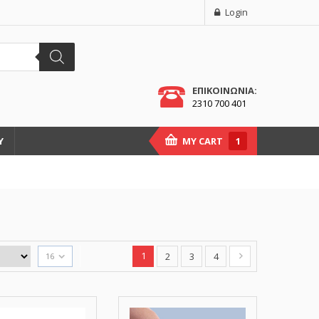
Login
ΕΠΙΚΟΙΝΩΝΙΑ:
2310 700 401
Υ
MY CART
1
1
2
3
4
16