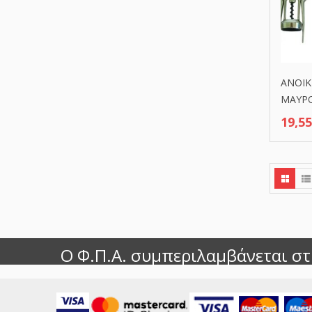
ΑΝΟΙΚ
MAYΡ
19,5
Ο Φ.Π.Α. συμπεριλαμβάνεται στι