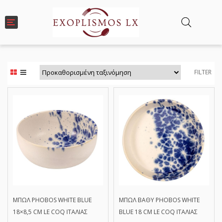
T
o
g
g
l
e
FILTER
n
a
v
i
g
a
t
i
o
n
ΜΠΩΛ PHOBOS WHITE BLUE
ΜΠΩΛ ΒΑΘΥ PHOBOS WHITE
18×8,5 CM LE COQ ΙΤΑΛΙΑΣ
BLUE 18 CM LE COQ ΙΤΑΛΙΑΣ