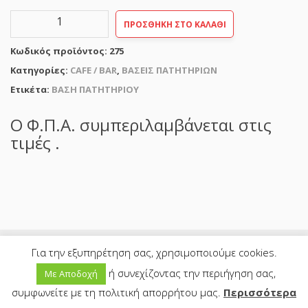
ΒΑΣΗ
ΠΡΟΣΘΉΚΗ ΣΤΟ ΚΑΛΆΘΙ
ΠΑΤΗΤΗΡΙΟΥ
ΚΑΦΕ
Κωδικός προϊόντος:
275
MOTTA
21x14cm
Κατηγορίες:
CAFE / BAR
,
ΒΑΣΕΙΣ ΠΑΤΗΤΗΡΙΩΝ
ποσότητα
Ετικέτα:
ΒΑΣΗ ΠΑΤΗΤΗΡΙΟΥ
Ο Φ.Π.Α. συμπεριλαμβάνεται στις
τιμές .
Για την εξυπηρέτηση σας, χρησιμοποιούμε cookies.
ή συνεχίζοντας την περιήγηση σας,
Με Αποδοχή
0
συμφωνείτε με τη πολιτική απορρήτου μας.
Περισσότερα
HOME
SEARCH
CART
MY ACCOUNT