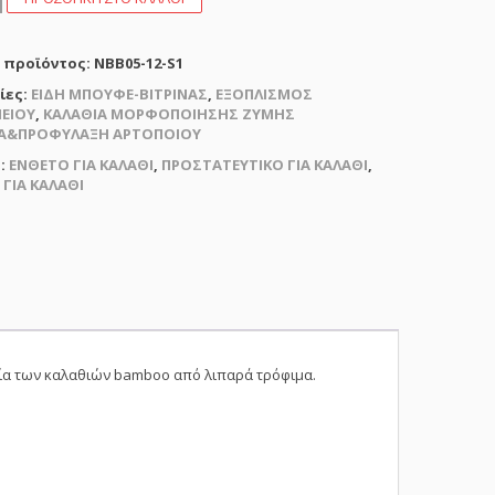
ΤΟ
 προϊόντος:
NBB05-12-S1
ίες:
ΕΙΔΗ ΜΠΟΥΦΕ-ΒΙΤΡΙΝΑΣ
,
ΕΞΟΠΛΙΣΜΟΣ
O
ΕΙΟΥ
,
ΚΑΛΑΘΙΑ ΜΟΡΦΟΠΟΙΗΣΗΣ ΖΥΜΗΣ
ΙΑ&ΠΡΟΦΥΛΑΞΗ ΑΡΤΟΠΟΙΟΥ
ς:
ΕΝΘΕΤΟ ΓΙΑ ΚΑΛΑΘΙ
,
ΠΡΟΣΤΑΤΕΥΤΙΚΟ ΓΙΑ ΚΑΛΑΘΙ
,
 ΓΙΑ ΚΑΛΑΘΙ
τα
ία των καλαθιών bamboo από λιπαρά τρόφιμα.