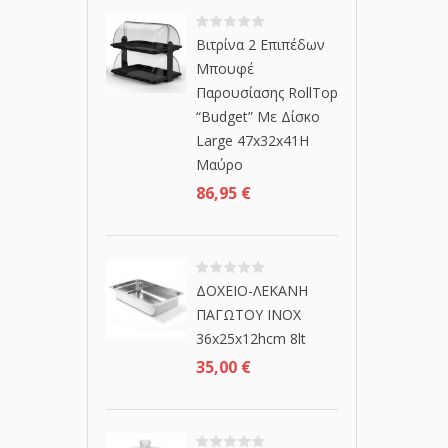
Βιτρίνα 2 Επιπέδων
Μπουφέ
Παρουσίασης RollTop
“Budget” Με Δίσκο
Large 47x32x41H
Μαύρο
86,95
€
ΔΟΧΕΙΟ-ΛΕΚΑΝΗ
ΠΑΓΩΤΟΥ INOX
36x25x12hcm 8lt
35,00
€