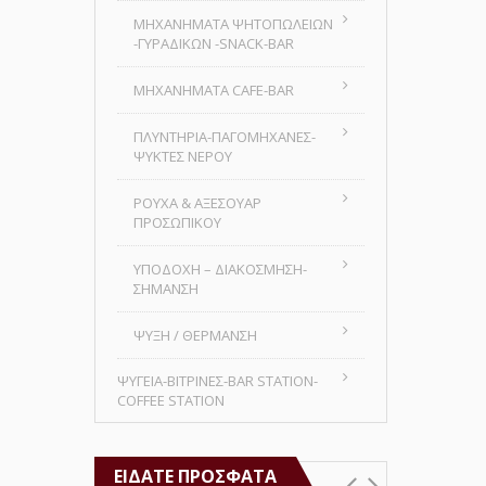
MHXANHMATA ΨΗΤΟΠΩΛΕΙΩΝ
-ΓΥΡΑΔΙΚΩΝ -SNACK-BAR
ΜΗΧΑΝΗΜΑΤΑ CAFE-BAR
ΠΛΥΝΤΗΡΙΑ-ΠΑΓΟΜΗΧΑΝΕΣ-
ΨΥΚΤΕΣ ΝΕΡΟΥ
ΡΟΥΧΑ & ΑΞΕΣΟΥΑΡ
ΠΡΟΣΩΠΙΚΟΥ
ΥΠΟΔΟΧΗ – ΔΙΑΚΟΣΜΗΣΗ-
ΣΗΜΑΝΣΗ
ΨΥΞΗ / ΘΕΡΜΑΝΣΗ
ΨΥΓΕΙΑ-ΒΙΤΡΙΝΕΣ-BAR STATION-
COFFEE STATION
ΕΊΔΑΤΕ ΠΡΌΣΦΑΤΑ