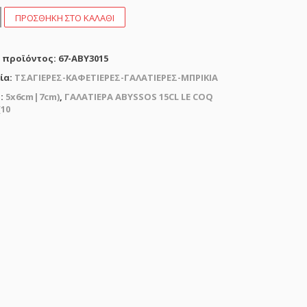
ΡΑ
ΠΡΟΣΘΉΚΗ ΣΤΟ ΚΑΛΆΘΙ
S
 προϊόντος:
67-ABY3015
ία:
ΤΣΑΓΙΕΡΕΣ-ΚΑΦΕΤΙΕΡΕΣ-ΓΑΛΑΤΙΕΡΕΣ-ΜΠΡΙΚΙΑ
m|7cm)
ς:
5x6cm|7cm)
,
ΓΑΛΑΤΙΕΡΑ ABYSSOS 15CL LE COQ
τα
(10