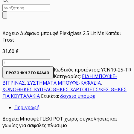
Αναζήτηση
προϊόντων
Δοχείο Διάφανο μπουφέ Plexiglass 2.5 Lit Με Καπάκι
Frost
31,60
€
Δοχείο
για
Κωδικός προϊόντος:
YCN10-25-TR
ΠΡΟΣΘΉΚΗ ΣΤΟ ΚΑΛΆΘΙ
toppings
Κατηγορίες:
ΕΙΔΗ ΜΠΟΥΦΕ-
Διάφανο
ΒΙΤΡΙΝΑΣ
,
ΣΥΣΤΗΜΑΤΑ ΜΠΟΥΦΕ-ΚΑΦΑΣΙΑ
,
μπουφέ
ΧΩΝΟΘΗΚΕΣ-ΚΥΠΕΛΟΘΗΚΕΣ-ΧΑΡΤΟΠΕΤΣ/ΚΕΣ-ΘΗΚΕΣ
Plexiglass
ΓΙΑ ΚΟΥΤΑΛΑΚΙΑ
Ετικέτα:
δοχειο μπουφε
2.5
Περιγραφή
Lit
Με
Δοχεία Μπουφέ FLEXI POT χωρίς συγκολήσεις και
Καπάκι
γωνίες για ασφαλές πλύσιμο
Frost