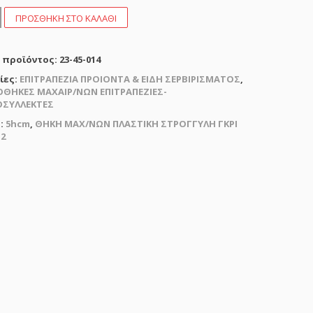
ΠΡΟΣΘΉΚΗ ΣΤΟ ΚΑΛΆΘΙ
Η
 προϊόντος:
23-45-014
ΥΛΗ
ίες:
ΕΠΙΤΡΑΠΕΖΙΑ ΠΡΟΙΟΝΤΑ & ΕΙΔΗ ΣΕΡΒΙΡΙΣΜΑΤΟΣ
,
2,5hcm
ΘΗΚΕΣ ΜΑΧΑΙΡ/ΝΩΝ ΕΠΙΤΡΑΠΕΖΙΕΣ-
τα
ΟΣΥΛΛΕΚΤΕΣ
ς:
5hcm
,
ΘΗΚΗ ΜΑΧ/ΝΩΝ ΠΛΑΣΤΙΚΗ ΣΤΡΟΓΓΥΛΗ ΓΚΡΙ
2