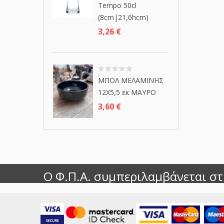
Τempo 50cl
(8cm|21,6hcm)
3,26
€
ΜΠΟΛ ΜΕΛΑΜΙΝΗΣ
12Χ5,5 εκ ΜΑΥΡΟ
3,60
€
Ο Φ.Π.Α. συμπεριλαμβάνεται στι