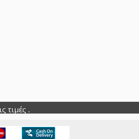
ς τιμές .