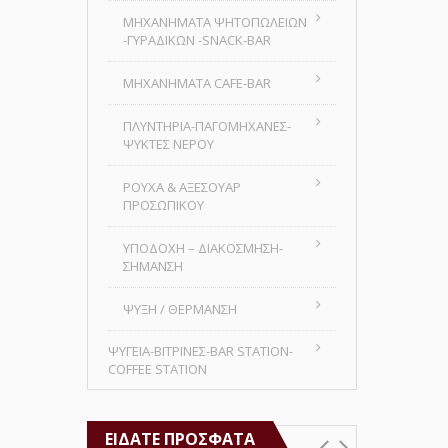
MHXANHMATA ΨΗΤΟΠΩΛΕΙΩΝ
-ΓΥΡΑΔΙΚΩΝ -SNACK-BAR
ΜΗΧΑΝΗΜΑΤΑ CAFE-BAR
ΠΛΥΝΤΗΡΙΑ-ΠΑΓΟΜΗΧΑΝΕΣ-
ΨΥΚΤΕΣ ΝΕΡΟΥ
ΡΟΥΧΑ & ΑΞΕΣΟΥΑΡ
ΠΡΟΣΩΠΙΚΟΥ
ΥΠΟΔΟΧΗ – ΔΙΑΚΟΣΜΗΣΗ-
ΣΗΜΑΝΣΗ
ΨΥΞΗ / ΘΕΡΜΑΝΣΗ
ΨΥΓΕΙΑ-ΒΙΤΡΙΝΕΣ-BAR STATION-
COFFEE STATION
ΕΊΔΑΤΕ ΠΡΌΣΦΑΤΑ