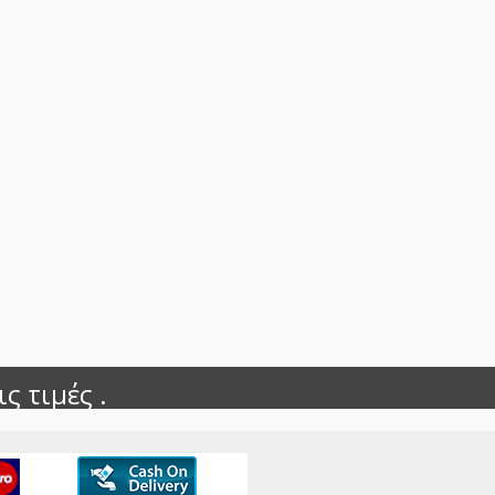
ς τιμές .