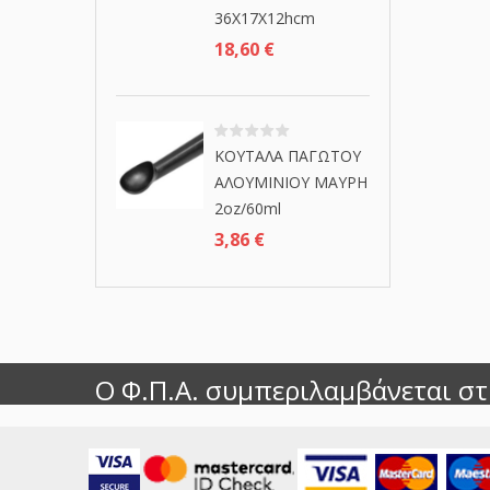
36Χ17Χ12hcm
18,60
€
ΚΟΥΤΑΛΑ ΠΑΓΩΤΟΥ
ΑΛΟΥΜΙΝΙΟΥ ΜΑΥΡΗ
2oz/60ml
3,86
€
Ο Φ.Π.Α. συμπεριλαμβάνεται στι