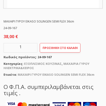
ΜΑΧΑΙΡΙ ΓΥΡΟΥ EIKASO SOLINGEN SEMI FLEX 36cm
24-09-167
38,00
€
ΜΑΧΑΙΡΙ
ΠΡΟΣΘΉΚΗ ΣΤΟ ΚΑΛΆΘΙ
ΓΥΡΟΥ
EIKASO
Κωδικός προϊόντος:
24-09-167
SOLINGEN
SEMI
Κατηγορίες:
ΕΞΟΠΛΙΣΜΟΣ ΚΟΥΖΙΝΑΣ
,
ΜΑΧΑΙΡΙΑ ΓΥΡΟΥ
FLEX
ΗΛΕΚΤΡΙΚΑ&ΧΕΙΡΟΣ
36cm
Ετικέτα:
ΜΑΧΑΙΡΙ ΓΥΡΟΥ EIKASO SOLINGEN SEMI FLEX 36cm
ποσότητα
Ο Φ.Π.Α. συμπεριλαμβάνεται στις
τιμές .