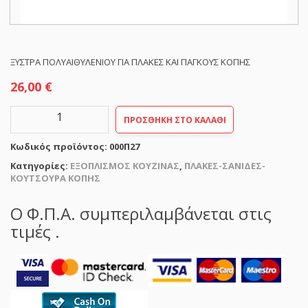
ΞΥΣΤΡΑ ΠΟΛΥΑΙΘΥΛΕΝΙΟΥ ΓΙΑ ΠΛΑΚΕΣ ΚΑΙ ΠΑΓΚΟΥΣ ΚΟΠΗΣ
26,00
€
ΞΥΣΤΡΑ
ΠΡΟΣΘΉΚΗ ΣΤΟ ΚΑΛΆΘΙ
ΠΟΛΥΑΙΘΥΛΕΝΙΟΥ
ΓΙΑ
Κωδικός προϊόντος:
000Π27
ΠΛΑΚΕΣ
ΚΑΙ
Κατηγορίες:
ΕΞΟΠΛΙΣΜΟΣ ΚΟΥΖΙΝΑΣ
,
ΠΛΑΚΕΣ-ΣΑΝΙΔΕΣ-
ΠΑΓΚΟΥΣ
ΚΟΥΤΣΟΥΡΑ ΚΟΠΗΣ
ΚΟΠΗΣ
17,5Χ7Χ10hcm
Ο Φ.Π.Α. συμπεριλαμβάνεται στις
ποσότητα
τιμές .