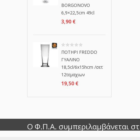
BORGONOVO
6,9×22,5cm 49cl
3,90
€
ΠΟΤΗΡΙ FREDDO
ΓΥΑΛΙΝΟ
18,5cl/6x15hcm /σετ
12τεμαχιων
19,50
€
Ο Φ.Π.Α. συμπεριλαμβάνεται στι