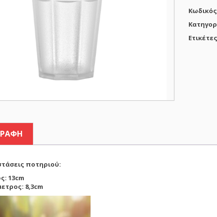
PC
Κωδικός
FROSTED
FORMEL
Κατηγορ
ποσότη
Ετικέτε
ΓΡΑΦΉ
στάσεις ποτηριού:
ς: 13cm
ετρος: 8,3cm