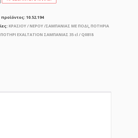
ION
ΙΑΣ
 προϊόντος:
10.52.194
ίες:
ΚΡΑΣΙΟΥ / ΝΕΡΟΥ /ΣΑΜΠΑΝΙΑΣ ΜΕ ΠΟΔΙ
,
ΠΟΤΗΡΙΑ
:
ΠΟΤΗΡΙ EXALTATION ΣΑΜΠΑΝΙΑΣ 35 cl / Q0818
τα