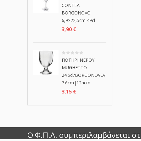
CONTEA
BORGONOVO
6,9×22,5cm 49cl
3,90
€
ΠΟΤΗΡΙ ΝΕΡΟΥ
MUGHETTO
24.5cl/BORGONOVO/
7.6cm|12hcm
3,15
€
Ο Φ.Π.Α. συμπεριλαμβάνεται στι