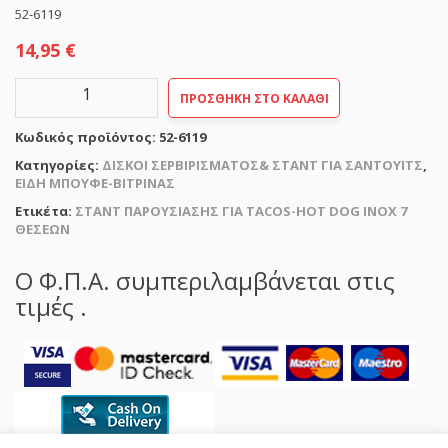
52-6119
14,95
€
ΣΤΑΝΤ
ΠΡΟΣΘΉΚΗ ΣΤΟ ΚΑΛΆΘΙ
ΠΑΡΟΥΣΙΑΣΗΣ
ΓΙΑ
Κωδικός προϊόντος:
52-6119
TACOS-
HOT
Κατηγορίες:
ΔΙΣΚΟΙ ΣΕΡΒΙΡΙΣΜΑΤΟΣ& ΣΤΑΝΤ ΓΙΑ ΣΑΝΤΟΥΙΤΣ
,
DOG
ΕΙΔΗ ΜΠΟΥΦΕ-ΒΙΤΡΙΝΑΣ
INOX
Ετικέτα:
ΣΤΑΝΤ ΠΑΡΟΥΣΙΑΣΗΣ ΓΙΑ TACOS-HOT DOG INOX 7
7
ΘΕΣΕΩΝ
ΘΕΣΕΩΝ
(46Χ10,5cm|4hcm)
ποσότητα
Ο Φ.Π.Α. συμπεριλαμβάνεται στις
τιμές .