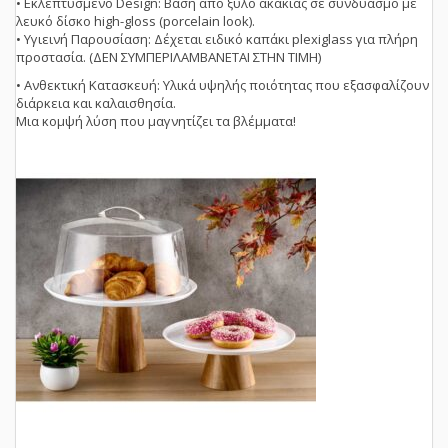
• Εκλεπτυσμένο Design: Βάση από ξύλο ακακίας σε συνδυασμό με
λευκό δίσκο high-gloss (porcelain look).
• Υγιεινή Παρουσίαση: Δέχεται ειδικό καπάκι plexiglass για πλήρη
προστασία. (ΔΕΝ ΣΥΜΠΕΡΙΛΑΜΒΑΝΕΤΑΙ ΣΤΗΝ ΤΙΜΗ)
• Ανθεκτική Κατασκευή: Υλικά υψηλής ποιότητας που εξασφαλίζουν
διάρκεια και καλαισθησία.
Μια κομψή λύση που μαγνητίζει τα βλέμματα!