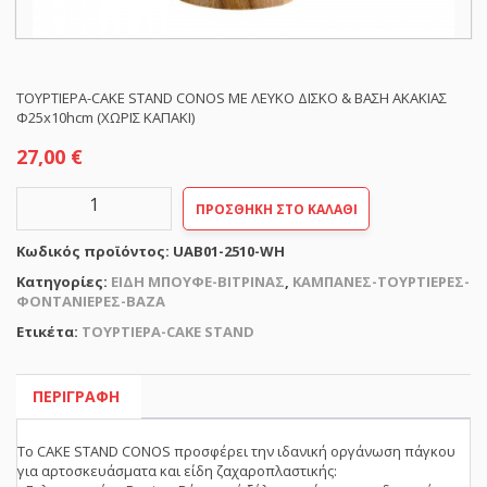
ΤΟΥΡΤΙΕΡΑ-CAKE STAND CONOS ΜΕ ΛΕΥΚΟ ΔΙΣΚΟ & ΒΑΣΗ ΑΚΑΚΙΑΣ
Φ25x10hcm (ΧΩΡΙΣ ΚΑΠΑΚΙ)
27,00
€
ΤΟΥΡΤΙΕΡΑ-
ΠΡΟΣΘΉΚΗ ΣΤΟ ΚΑΛΆΘΙ
CAKE
STAND
Κωδικός προϊόντος:
UAB01-2510-WH
CONOS
ΜΕ
Κατηγορίες:
ΕΙΔΗ ΜΠΟΥΦΕ-ΒΙΤΡΙΝΑΣ
,
ΚΑΜΠΑΝΕΣ-ΤΟΥΡΤΙΕΡΕΣ-
ΛΕΥΚΟ
ΦΟΝΤΑΝΙΕΡΕΣ-ΒΑΖΑ
ΔΙΣΚΟ
Ετικέτα:
ΤΟΥΡΤΙΕΡΑ-CAKE STAND
&
ΒΑΣΗ
ΑΚΑΚΙΑΣ
Φ25x10hcm
ΠΕΡΙΓΡΑΦΉ
(ΧΩΡΙΣ
ΚΑΠΑΚΙ)
Το CAKE STAND CONOS προσφέρει την ιδανική οργάνωση πάγκου
ποσότητα
για αρτοσκευάσματα και είδη ζαχαροπλαστικής: